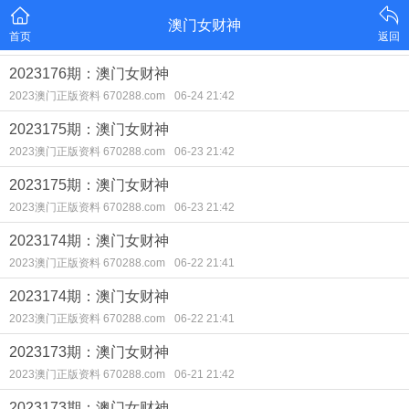
澳门女财神
首页
返回
2023176期：澳门女财神
2023澳门正版资料 670288.com
06-24 21:42
2023175期：澳门女财神
2023澳门正版资料 670288.com
06-23 21:42
2023175期：澳门女财神
2023澳门正版资料 670288.com
06-23 21:42
2023174期：澳门女财神
2023澳门正版资料 670288.com
06-22 21:41
2023174期：澳门女财神
2023澳门正版资料 670288.com
06-22 21:41
2023173期：澳门女财神
2023澳门正版资料 670288.com
06-21 21:42
2023173期：澳门女财神